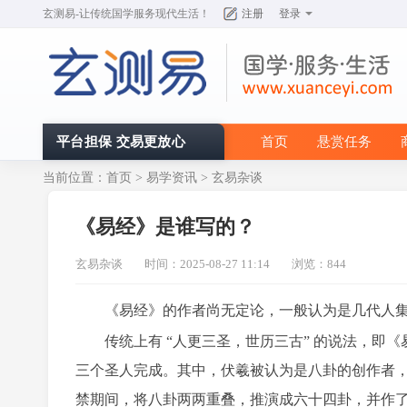
玄测易
-让传统国学服务现代生活！
注册
登录
平台担保 交易更放心
首页
悬赏任务
当前位置：
首页
>
易学资讯
>
玄易杂谈
《易经》是谁写的？
玄易杂谈
时间：2025-08-27 11:14
浏览：844
《易经》的作者尚无定论，一般认为是几代人集
传统上有 “人更三圣，世历三古” 的说法，即《
三个圣人完成。其中，伏羲被认为是八卦的创作者
禁期间，将八卦两两重叠，推演成六十四卦，并作