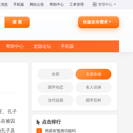
消息
手机版
网站公告
帮助中心
工单管理
管理中心
快速发布需求
帮助中心
龙隐论坛
手机版
全部
玄易杂谈
国学动态
名人访谈
当代说易
国学百科
王、孔子
昌在被囚
点击排行
的孔子及
周易有预测功能吗
1