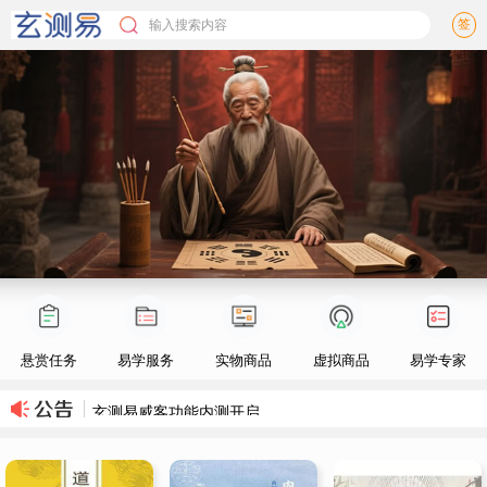
签
输入搜索内容
悬赏任务
易学服务
实物商品
虚拟商品
易学专家
玄测易威客功能内测开启
玄测易网站公测公告