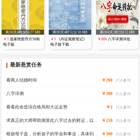
剩30
天
4
时
30
分
27.6
秒
剩30
天
4
时
32
分
58.6
秒
剩304
天
1
时
3
分
12.6
秒
￥5
道家绝密丹方50例
￥5
《内证观察笔记》
￥800
八字详测详批
电子版
电子版下载
最新悬赏任务
看两人结婚时间
￥200
17人参与
八字详测
￥300
21人参与
看看此命造综合格局和大运走势
￥2
15人参与
求真正的大师帮助测算此八字过去的财运，以及
￥218
19人参与
未来的财运如何？（着重排下～戊午大运整体财
运）感谢大师们了
根据母子盘，分析孩子的学业和事业，具体到
￥300
23人参与
年。