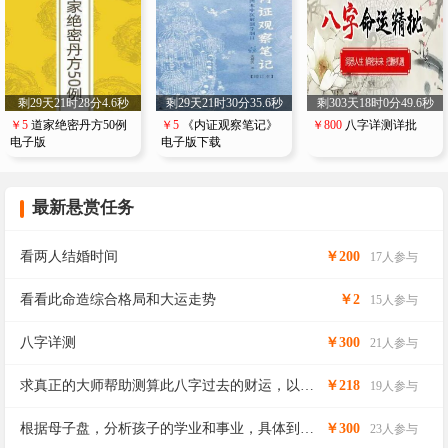
剩29
天
21
时
28
分
4.5
秒
剩29
天
21
时
30
分
35.5
秒
剩303
天
18
时
0
分
49.5
秒
￥5
道家绝密丹方50例
￥5
《内证观察笔记》
￥800
八字详测详批
电子版
电子版下载
最新悬赏任务
看两人结婚时间
￥200
17人参与
看看此命造综合格局和大运走势
￥2
15人参与
八字详测
￥300
21人参与
求真正的大师帮助测算此八字过去的财运，以及
￥218
19人参与
未来的财运如何？（着重排下～戊午大运整体财
运）感谢大师们了
根据母子盘，分析孩子的学业和事业，具体到
￥300
23人参与
年。