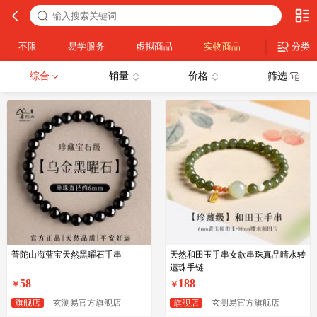
不限
易学服务
虚拟商品
实物商品
分类
综合
销量
价格
筛选
普陀山海蓝宝天然黑曜石手串
天然和田玉手串女款串珠真品晴水转
运珠手链
58
188
￥
￥
旗舰店
玄测易官方旗舰店
旗舰店
玄测易官方旗舰店