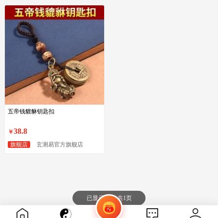
五帝钱貔貅钥匙扣
38.8
￥
旗舰店
玄测易官方旗舰店
已显示1页 / 共1页