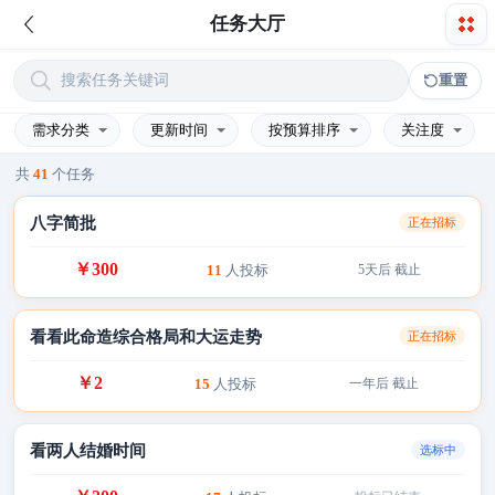
任务大厅
下拉刷新
搜索任务关键词
重置
需求分类
更新时间
按预算排序
关注度
共
41
个任务
八字简批
正在招标
￥300
11
人投标
5天后 截止
看看此命造综合格局和大运走势
正在招标
￥2
15
人投标
一年后 截止
看两人结婚时间
选标中