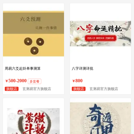
周易六爻起卦单事测算
八字详测详批
500-2000
800
￥
￥
多套餐
旗舰店
玄测易官方旗舰店
旗舰店
玄测易官方旗舰店