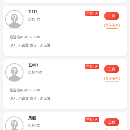
11111
中标0次
主页
投标1次
登录咨询
最近投标2026-07-30
QQ：未设置 微信：未设置
玄003
中标2次
主页
投标28次
登录咨询
最近投标2026-07-30
QQ：未设置 微信：未设置
凤赜
中标2次
主页
投标7次