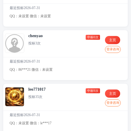
最近投标2026-07-31
QQ：未设置 微信：未设置
chenyao
中标0次
主页
投标3次
登录咨询
最近投标2026-07-31
QQ：86***21 微信：未设置
leo771017
中标9次
主页
投标35次
登录咨询
最近投标2026-07-31
QQ：未设置 微信：le***17