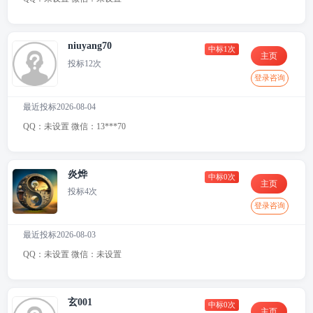
niuyang70
中标1次
主页
投标12次
登录咨询
最近投标2026-08-04
QQ：未设置 微信：13***70
炎烨
中标0次
主页
投标4次
登录咨询
最近投标2026-08-03
QQ：未设置 微信：未设置
玄001
中标0次
主页