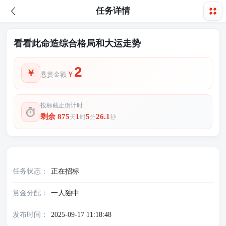
任务详情
看看此命造综合格局和大运走势
2
￥
悬赏金额
投标截止倒计时
剩余 875
1
5
25.7
天
时
分
秒
基本信息
任务状态
正在招标
赏金分配
一人独中
发布时间
2025-09-17 11:18:48