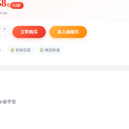
58
元
6.6折
￥88
+
立即购买
加入购物车
-
色：
担保交易
物流快递
令保平安