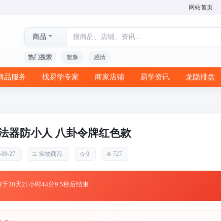
网站首页
商品
热门搜索
貔貅
感情
商品服务
找易学专家
商家店铺
易学资讯
龙隐排盘
法器防小人 八卦令牌红色款
-09-27
实物商品
0
727
将于
30天21小时44分9.0秒后结束