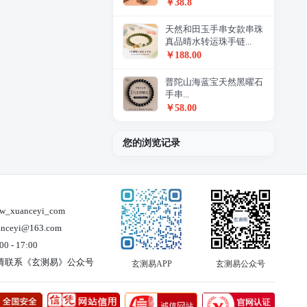
￥38.8
天然和田玉手串女款串珠
真品晴水转运珠手链...
￥188.00
普陀山海蓝宝天然黑曜石
手串...
￥58.00
您的浏览记录
xuanceyi_com
ceyi@163.com
 - 17:00
请联系《玄测易》公众号
玄测易APP
玄测易公众号