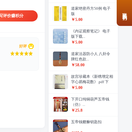
道家绝密丹方50例 电子
联系我们
版
写评价赚积分
￥5.00
《内证观察笔记》 电子
版下载...
￥5.00
好评
道家法器防小人 八卦令
牌红色款...
￥58.00
故宫珍藏本《新镌增定相
字心易梅花数》.pdf 下
载...
￥5.00
下开口纯铜葫芦五帝钱
（仿）...
￥25.8
五帝钱貔貅钥匙扣