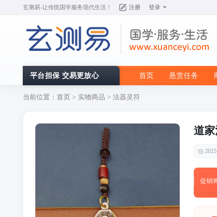
玄测易
-让传统国学服务现代生活！
注册
登录
平台担保 交易更放心
首页
悬赏任务
当前位置：
首页
>
实物商品
>
法器灵符
道家
2025
促销