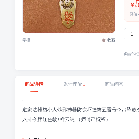
￥
原价
举报
收藏
商品特
商品详情
累计评价
商品问答
1
道家法器防小人僻邪神器防惊吓挂饰五雷号令吊坠赦
八卦令牌红色款+祥云绳 （师傅己柷福）