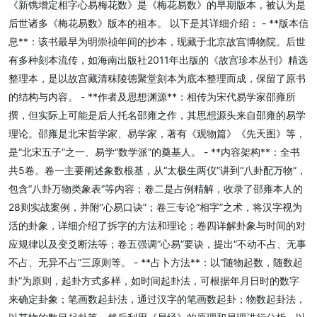
《新镌增定相字心易梅花数》是《梅花易数》的早期版本，被认为是
后世诸多《梅花易数》版本的祖本。 以下是其详细介绍： - **版本信
息**：该书最早为明崇祯年间的抄本，现藏于北京故宫博物院。后世
有多种刻本流传，如海南出版社2011年出版的《故宫珍本丛刊》精选
整理本，是以故宫藏清秣陵德聚堂刻本为底本整理而成，保留了原书
的结构与内容。 - **作者及思想渊源**：相传为宋代易学家邵雍所
撰，但实际上可能是后人托名邵雍之作，其思想源头来自邵雍的易学
理论。邵雍是北宋哲学家、易学家，著有《观物篇》《先天图》等，
是“北宋五子”之一、易学“数学派”的奠基人。 - **内容架构**：全书
共5卷。卷一主要阐述象数根基，从“太极生两仪”讲到“八卦配万物”，
包含“八卦万物类象表”等内容；卷二是占例精解，收录了邵雍本人的
28则实战案例，并附“心易口诀”；卷三专论“相字”之术，将汉字视为
活的卦象，详细介绍了拆字的方法和理论；卷四详解卦象与时间的对
应规律以及变爻断法等；卷五强调“心易”要诀，提出“不动不占、无事
不占、无异不占”三原则等。 - **占卜方法**：以“随物起数，随数起
卦”为原则，起卦方式多样，如时间起卦法，可根据年月日时的数字
来确定卦象；笔画数起卦法，通过汉字的笔画数起卦；物数起卦法，