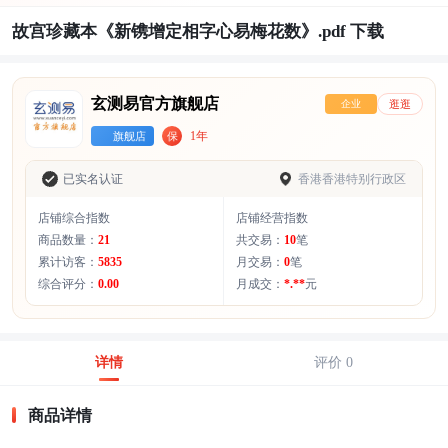
故宫珍藏本《新镌增定相字心易梅花数》.pdf 下载
玄测易官方旗舰店
企业
逛逛
1年
旗舰店
保
已实名认证
香港香港特别行政区
店铺综合指数
店铺经营指数
商品数量：
21
共交易：
10
笔
累计访客：
5835
月交易：
0
笔
综合评分：
0.00
月成交：
*.**
元
详情
评价 0
商品详情