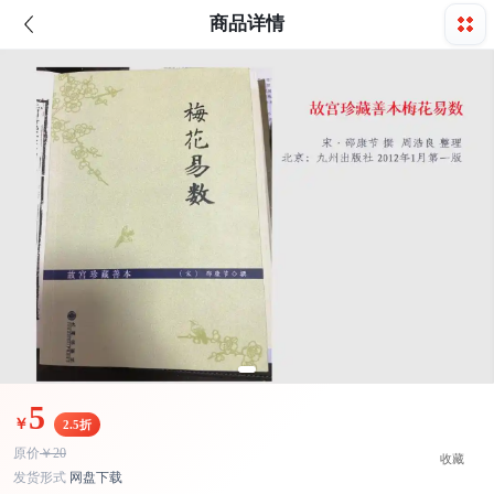
商品详情
5
￥
2.5折
原价
￥20
收藏
发货形式
网盘下载